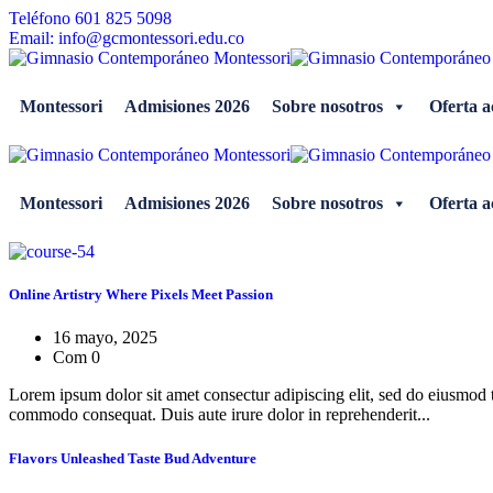
Skip
Teléfono 601 825 5098
to
Email: info@gcmontessori.edu.co
content
Montessori
Admisiones 2026
Sobre nosotros
Oferta 
Montessori
Admisiones 2026
Sobre nosotros
Oferta 
Online Artistry Where Pixels Meet Passion
16 mayo, 2025
Com 0
Lorem ipsum dolor sit amet consectur adipiscing elit, sed do eiusmod 
commodo consequat. Duis aute irure dolor in reprehenderit...
Flavors Unleashed Taste Bud Adventure