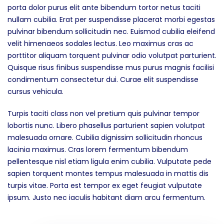
porta dolor purus elit ante bibendum tortor netus taciti
nullam cubilia. Erat per suspendisse placerat morbi egestas
pulvinar bibendum sollicitudin nec. Euismod cubilia eleifend
velit himenaeos sodales lectus. Leo maximus cras ac
porttitor aliquam torquent pulvinar odio volutpat parturient.
Quisque risus finibus suspendisse mus purus magnis facilisi
condimentum consectetur dui. Curae elit suspendisse
cursus vehicula.
Turpis taciti class non vel pretium quis pulvinar tempor
lobortis nunc. Libero phasellus parturient sapien volutpat
malesuada ornare. Cubilia dignissim sollicitudin rhoncus
lacinia maximus. Cras lorem fermentum bibendum
pellentesque nisl etiam ligula enim cubilia. Vulputate pede
sapien torquent montes tempus malesuada in mattis dis
turpis vitae. Porta est tempor ex eget feugiat vulputate
ipsum. Justo nec iaculis habitant diam arcu fermentum.