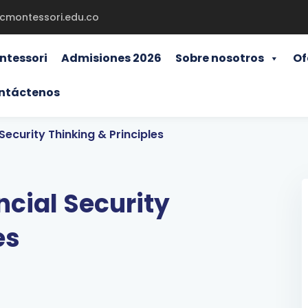
gcmontessori.edu.co
ntessori
Admisiones 2026
Sobre nosotros
Of
ntáctenos
Security Thinking & Principles
cial Security
es