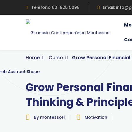
Skip
Teléfono 601 825 5098
Email: info@
to
content
Mo
Co
Home
Curso
Grow Personal Financial 
Grow Personal Finan
Thinking & Principl
By montessori
Motivation